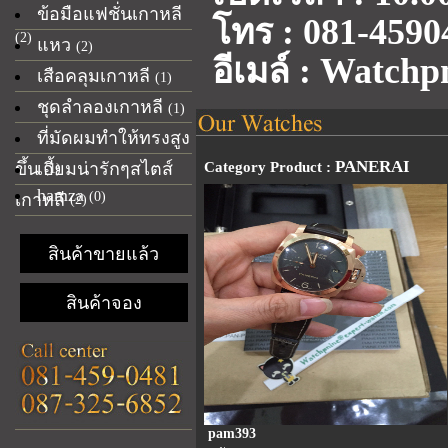
ข้อมือแฟชั่นเกาหลี
โทร : 081-4590
(2)
แหว
(2)
อีเมล์ : Watch
เสือคลุมเกาหลี
(1)
ชุดลำลองเกาหลี
(1)
ที่มัดผมทำให้ทรงสูง
PANERAI
ขึ้น
เอี้ยมน่ารักๆสไตส์
Category Product :
(1)
hamza
(0)
เกาหลี
(2)
สินค้าขายแล้ว
สินค้าจอง
pam393