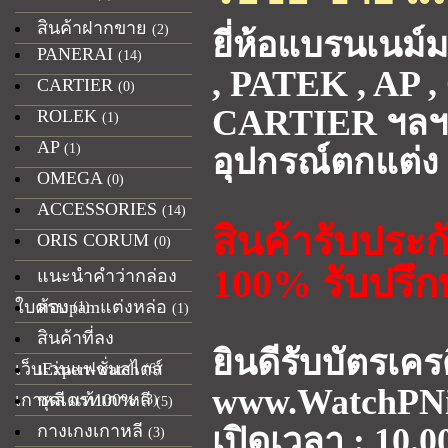
สินค้าฝากขาย
(2)
ยี่ห้อแบรนเน
PANERAI
(14)
, PATEK , AP 
CARTIER
(0)
CARTIER ฯลฯ 
ROLEK
(1)
AP
(1)
อุปกรณ์ตกแต่ง
OMEGA
(0)
ACCESSORIES
(14)
สินค้ารับประก
ORIS CORUM
(0)
100% รับปรึกษ
แนะนำคำว่ากล่อง
ใบครบ
ห้องpamแต่งหล่อ
(1)
(1)
สินค้าที่ลง
ยินดีรับบัตรเคร
เว็บExpert-watch
แว่นแฟชั่นสไตส์
(6)
www.WatchPNi
เกาหลี แท้100%
ชุดเดรทเกาหลี
(3)
(5)
กางเกงเกาหลี
เปิดเวลา : 10.00
(3)