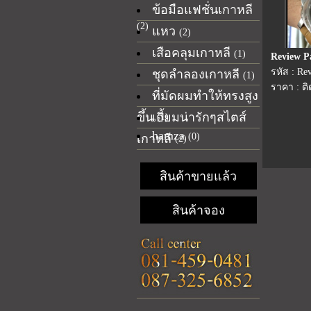
ข้อมือแฟชั่นเกาหลี
(2)
แหว
(2)
เสือคลุมเกาหลี
(1)
Review P
รหัส : Re
ชุดลำลองเกาหลี
(1)
ราคา : ต
ที่มัดผมทำให้ทรงสูง
ขึ้น
เอี้ยมน่ารักๆสไตส์
(1)
hamza
(0)
เกาหลี
(2)
สินค้าขายแล้ว
สินค้าจอง