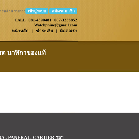
เข้าสู่ระบบ
สมัครสมาชิก
าสินค้า 0 รายการ
CALL : 081-4590481 , 087-3256852
Watchpnine@gmail.com
หน้าหลัก
|
ชำระเงิน
|
ติดต่อเรา
เทรด นาฬิกาของแท้
GA , PANERAI , CARTIER ฯลฯ