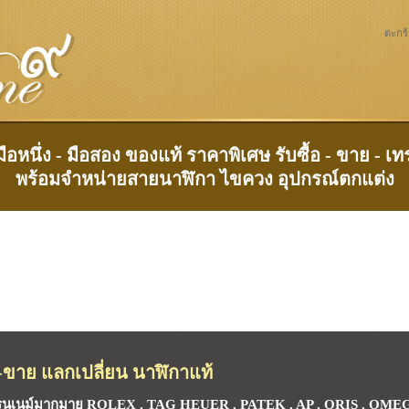
ตะกร้
อหนึ่ง - มือสอง ของแท้ ราคาพิเศษ รับซื้อ - ขาย - 
พร้อมจำหน่ายสายนาฬิกา ไขควง อุปกรณ์ตกแต่ง
อ-ขาย แลกเปลี่ยน นาฬิกาแท้
แบรนเนม์มากมาย ROLEX , TAG HEUER , PATEK , AP , ORIS , OME