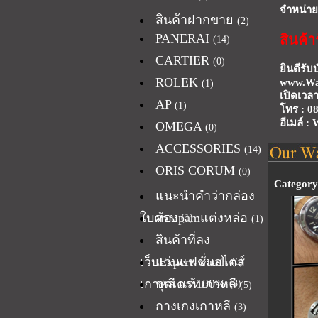
จำหน่าย
สินค้าฝากขาย
(2)
PANERAI
สินค้า
(14)
CARTIER
(0)
ยินดีรับ
ROLEK
www.Wa
(1)
เปิดเวลา
AP
(1)
โทร : 0
อีเมล์ 
OMEGA
(0)
ACCESSORIES
(14)
ORIS CORUM
(0)
Category 
แนะนำคำว่ากล่อง
ใบครบ
ห้องpamแต่งหล่อ
(1)
(1)
สินค้าที่ลง
เว็บExpert-watch
แว่นแฟชั่นสไตส์
(6)
เกาหลี แท้100%
ชุดเดรทเกาหลี
(3)
(5)
กางเกงเกาหลี
(3)